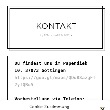
Tomis
Delikatessen
KONTAKT
by
TOMI
MÄRZ 9, 2022
Du findest uns im Papendiek 
10, 37073 Göttingen
https://goo.gl/maps/QDu8SazgFf
2yfQBu5
Vorbestellung via Telefon: 
0551 29173808
Cookie-Zustimmung